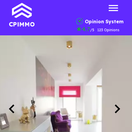
Opinion System
4.7
/5
123 Opinions