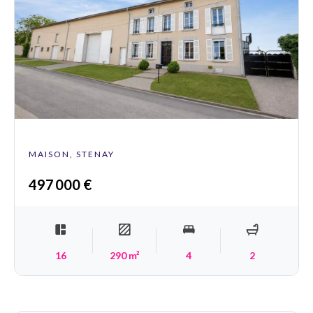
MAISON, STENAY
497 000 €
16
290 m²
4
2