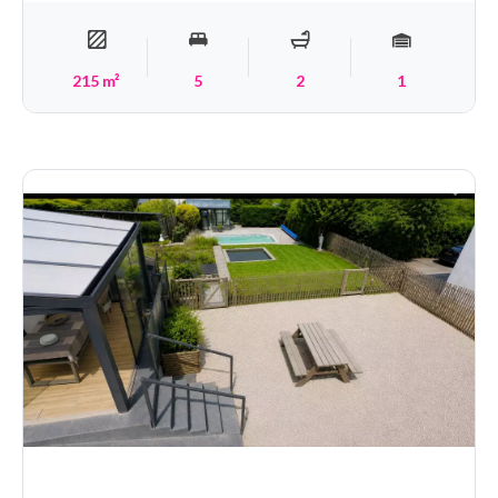
215 m²
5
2
1