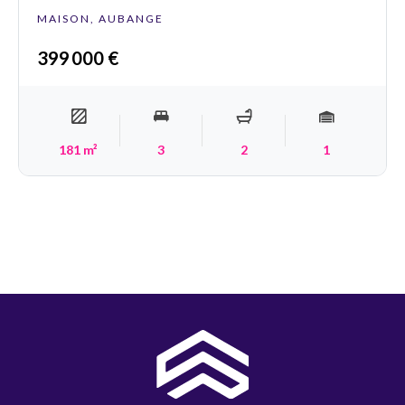
MAISON, AUBANGE
399 000 €
181 m²
3
2
1