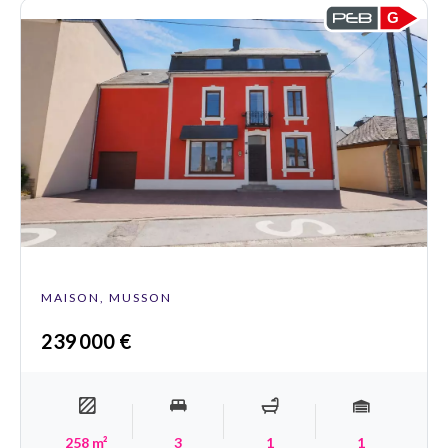
G
MAISON, MUSSON
239 000 €
258 m²
3
1
1