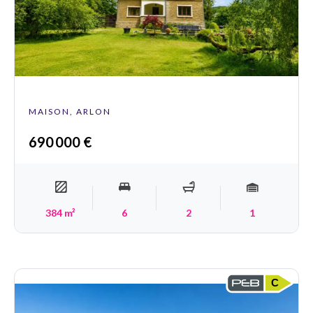
MAISON, ARLON
690 000 €
384 m²
6
2
1
C