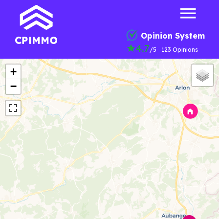
Opinion System
4.7
/5
123 Opinions
+
−