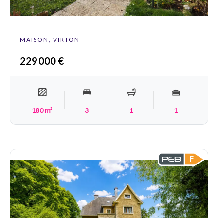
MAISON, VIRTON
229 000 €
180 m²
3
1
1
F