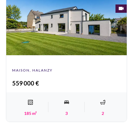
MAISON, HALANZY
559 000 €
185 m²
3
2