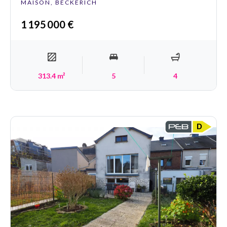
MAISON, BECKERICH
1 195 000 €
313.4 m²
5
4
D