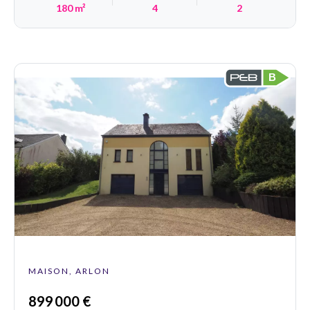
180 m²
4
2
B
MAISON, ARLON
899 000 €