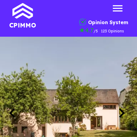
Opinion System
4.7
/5
123 Opinions