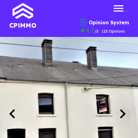
Opinion System
4.7
/5
123 Opinions