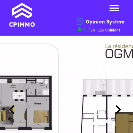
Opinion System
4.7
/5
123 Opinions