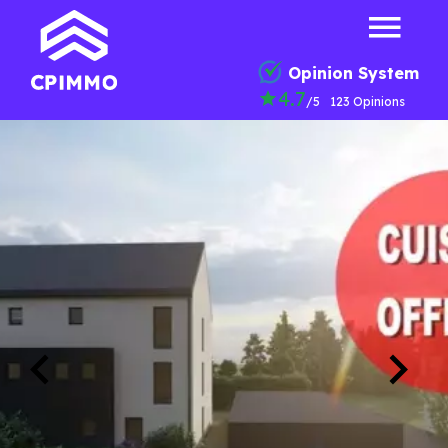
Opinion System
4.7
/5
123 Opinions