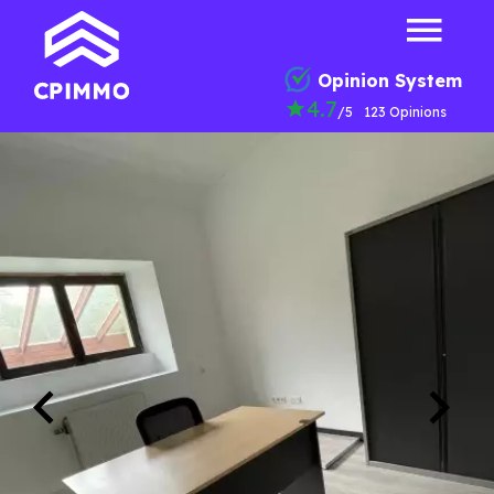
Opinion System
4.7
/5
123 Opinions